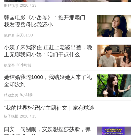
田野视频
2026.7.23
韩国电影《小岳母》：推开那扇门，
我发现岳母比我还小
她在看
前天01:00
小姨子来我家住 正赶上老婆出差，晚
上无聊我问小姨：咱们干点什么
执昆吾
20小时前
她结婚我随1000，我结婚她人来了礼
金却没到
精致之美
9小时前
“我的世界杯记忆”主题征文｜家有球迷
扬子晚报
2026.7.15
闫安一句别闹，安嫂想捏莎莎脸，弹