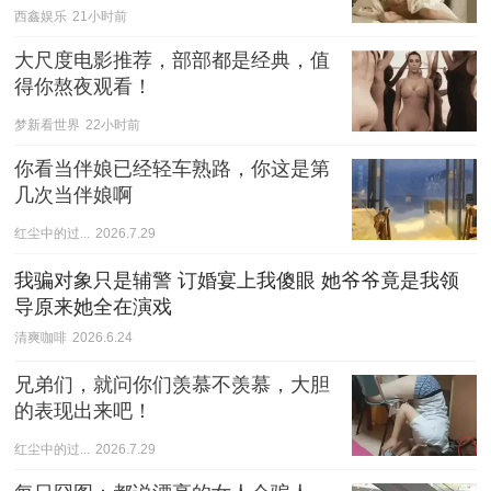
爱与慌
西鑫娱乐
21小时前
大尺度电影推荐，部部都是经典，值
得你熬夜观看！
梦新看世界
22小时前
你看当伴娘已经轻车熟路，你这是第
几次当伴娘啊
红尘中的过...
2026.7.29
我骗对象只是辅警 订婚宴上我傻眼 她爷爷竟是我领
导原来她全在演戏
清爽咖啡
2026.6.24
兄弟们，就问你们羡慕不羡慕，大胆
的表现出来吧！
红尘中的过...
2026.7.29