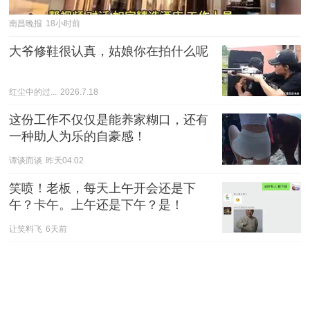
南昌晚报
18小时前
大爷修鞋很认真，姑娘你在拍什么呢
红尘中的过...
2026.7.18
这份工作不仅仅是能养家糊口，还有
一种助人为乐的自豪感！
谭谈而谈
昨天04:02
笑喷！老板，每天上午开会还是下
午？卡午。上午还是下午？是！
让笑料飞
6天前