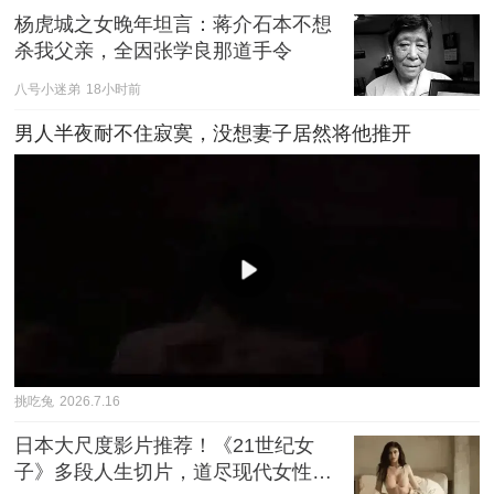
杨虎城之女晚年坦言：蒋介石本不想
杀我父亲，全因张学良那道手令
八号小迷弟
18小时前
男人半夜耐不住寂寞，没想妻子居然将他推开
挑吃兔
2026.7.16
日本大尺度影片推荐！《21世纪女
子》多段人生切片，道尽现代女性的