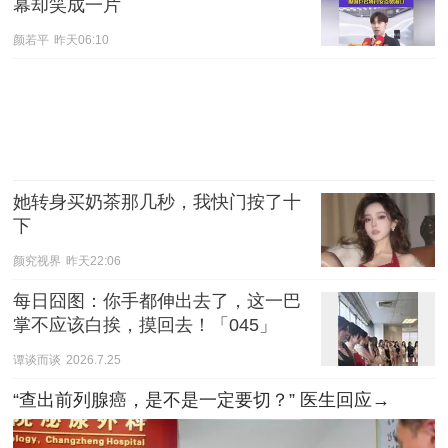
幕却笑成一片
颜若平
昨天06:10
她转身买奶茶那几秒，我快门按了十
下
颜究视界
昨天22:06
每日囧图：你手都伸出去了，这一巴
掌不应该白挨，摸回去！「045」
谭谈而谈
2026.7.25
“查出前列腺癌，是不是一定要切？” 医生回应→