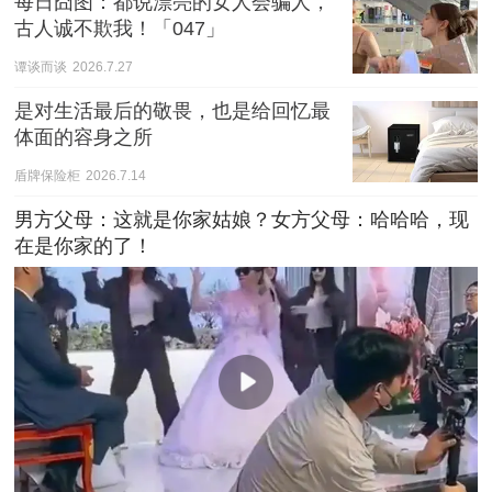
每日囧图：都说漂亮的女人会骗人，
古人诚不欺我！「047」
谭谈而谈
2026.7.27
是对生活最后的敬畏，也是给回忆最
体面的容身之所
盾牌保险柜
2026.7.14
男方父母：这就是你家姑娘？女方父母：哈哈哈，现
在是你家的了！