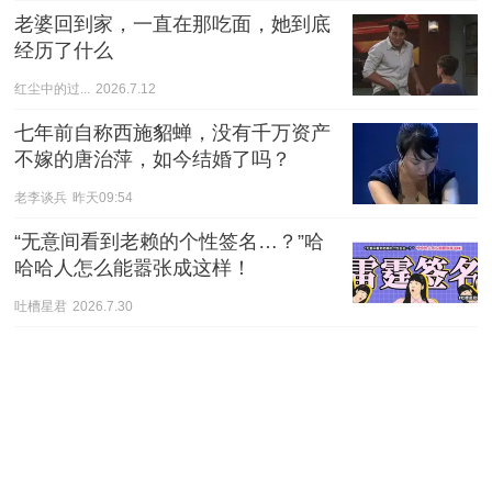
老婆回到家，一直在那吃面，她到底
经历了什么
红尘中的过...
2026.7.12
七年前自称西施貂蝉，没有千万资产
不嫁的唐治萍，如今结婚了吗？
老李谈兵
昨天09:54
“无意间看到老赖的个性签名…？”哈
哈哈人怎么能嚣张成这样！
吐槽星君
2026.7.30