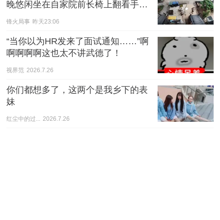
晚悠闲坐在自家院前长椅上翻看手
机，全程没有任何过激举动。
锋火局事
昨天23:06
“当你以为HR发来了面试通知……”啊
啊啊啊啊这也太不讲武德了！
视界范
2026.7.26
你们都想多了，这两个是我乡下的表
妹
红尘中的过...
2026.7.26